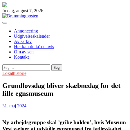
Skip
to
fredag, august 7, 2026
content
Annoncering
Udgivelseskalender
Avisarkiv
Her kan du ta’ en avis
Om avisen
Kontakt
Søg
efter:
Lokalhistorie
Grundlovsdag bliver skæbnedag for det
lille egnsmuseum
31. maj 2024
Ny arbejdsgruppe skal ’gribe bolden’, hvis Museum
Vest vælger at udskille egnsmuseet fra fællesskabet