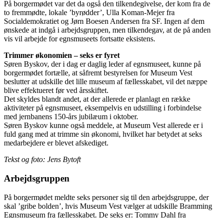
På borgermødet var det da også den tilkendegivelse, der kom fra de
to fremmødte, lokale ’byrødder’, Ulla Koman-Mejer fra
Socialdemokratiet og Jørn Boesen Andersen fra SF. Ingen af dem
ønskede at indgå i arbejdsgruppen, men tilkendegav, at de på anden
vis vil arbejde for egnsmuseets fortsatte eksistens.
Trimmer økonomien – seks er fyret
Søren Byskov, der i dag er daglig leder af egnsmuseet, kunne på
borgermødet fortælle, at såfremt bestyrelsen for Museum Vest
beslutter at udskille det lille museum af fællesskabet, vil det næppe
blive effektueret før ved årsskiftet.
Det skyldes blandt andet, at der allerede er planlagt en række
aktiviteter på egnsmuseet, eksempelvis en udstilling i forbindelse
med jernbanens 150-års jubilæum i oktober.
Søren Byskov kunne også meddele, at Museum Vest allerede er i
fuld gang med at trimme sin økonomi, hvilket har betydet at seks
medarbejdere er blevet afskediget.
Tekst og foto: Jens Bytoft
Arbejdsgruppen
På borgermødet meldte seks personer sig til den arbejdsgruppe, der
skal ’gribe bolden’, hvis Museum Vest vælger at udskille Bramming
Egnsmuseum fra fællesskabet. De seks er: Tommy Dahl fra