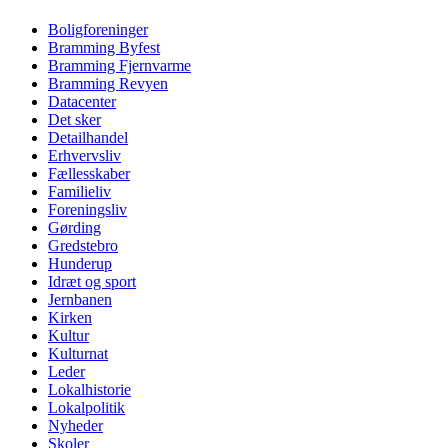
Boligforeninger
Bramming Byfest
Bramming Fjernvarme
Bramming Revyen
Datacenter
Det sker
Detailhandel
Erhvervsliv
Fællesskaber
Familieliv
Foreningsliv
Gørding
Gredstebro
Hunderup
Idræt og sport
Jernbanen
Kirken
Kultur
Kulturnat
Leder
Lokalhistorie
Lokalpolitik
Nyheder
Skoler