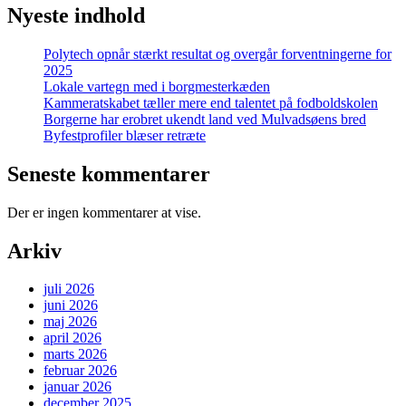
Nyeste indhold
Polytech opnår stærkt resultat og overgår forventningerne for
2025
Lokale vartegn med i borgmesterkæden
Kammeratskabet tæller mere end talentet på fodboldskolen
Borgerne har erobret ukendt land ved Mulvadsøens bred
Byfestprofiler blæser retræte
Seneste kommentarer
Der er ingen kommentarer at vise.
Arkiv
juli 2026
juni 2026
maj 2026
april 2026
marts 2026
februar 2026
januar 2026
december 2025