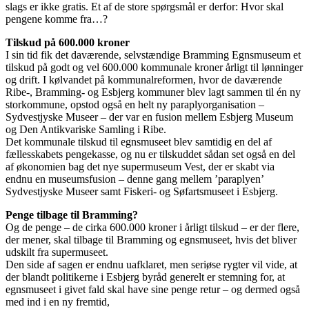
slags er ikke gratis. Et af de store spørgsmål er derfor: Hvor skal
pengene komme fra…?
Tilskud på 600.000 kroner
I sin tid fik det daværende, selvstændige Bramming Egnsmuseum et
tilskud på godt og vel 600.000 kommunale kroner årligt til lønninger
og drift. I kølvandet på kommunalreformen, hvor de daværende
Ribe-, Bramming- og Esbjerg kommuner blev lagt sammen til én ny
storkommune, opstod også en helt ny paraplyorganisation –
Sydvestjyske Museer – der var en fusion mellem Esbjerg Museum
og Den Antikvariske Samling i Ribe.
Det kommunale tilskud til egnsmuseet blev samtidig en del af
fællesskabets pengekasse, og nu er tilskuddet sådan set også en del
af økonomien bag det nye supermuseum Vest, der er skabt via
endnu en museumsfusion – denne gang mellem ’paraplyen’
Sydvestjyske Museer samt Fiskeri- og Søfartsmuseet i Esbjerg.
Penge tilbage til Bramming?
Og de penge – de cirka 600.000 kroner i årligt tilskud – er der flere,
der mener, skal tilbage til Bramming og egnsmuseet, hvis det bliver
udskilt fra supermuseet.
Den side af sagen er endnu uafklaret, men seriøse rygter vil vide, at
der blandt politikerne i Esbjerg byråd generelt er stemning for, at
egnsmuseet i givet fald skal have sine penge retur – og dermed også
med ind i en ny fremtid,