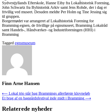
Sydvestjyllands Efterskole, Hanne Eiby fra Lokalhistorisk Forening,
John Schwartz fra Byhistorisk Arkiv samt Jens Rohde, der i dag er
frivillig ved museet. Desuden meldte Per Holm og Tine Jessing sig
til gruppen.
Borgermødet var arrangeret af Lokalhistorisk Forening for
Bramming-egnen, de frivillige på egnsmuseet, Bramming Lokalråd
samt Handels-, Håndværker- og Industriforeningen (HHI) i
Bramming
Tagged
egnsmuseum
Finn Arne Hansen
Indlægsnavigation
⟵
Lokal trio står bag Brammings allerførste klovneløb
Et brag af en baggårdsfestival inde midt i Bramming
⟶
Relaterede nyheder