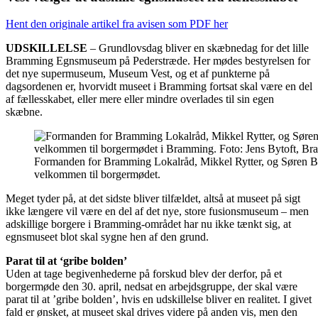
Hent den originale artikel fra avisen som PDF her
UDSKILLELSE
– Grundlovsdag bliver en skæbnedag for det lille
Bramming Egnsmuseum på Pederstræde. Her mødes bestyrelsen for
det nye supermuseum, Museum Vest, og et af punkterne på
dagsordenen er, hvorvidt museet i Bramming fortsat skal være en del
af fællesskabet, eller mere eller mindre overlades til sin egen
skæbne.
Formanden for Bramming Lokalråd, Mikkel Rytter, og Søren Bysk
velkommen til borgermødet.
Meget tyder på, at det sidste bliver tilfældet, altså at museet på sigt
ikke længere vil være en del af det nye, store fusionsmuseum – men
adskillige borgere i Bramming-området har nu ikke tænkt sig, at
egnsmuseet blot skal sygne hen af den grund.
Parat til at ‘gribe bolden’
Uden at tage begivenhederne på forskud blev der derfor, på et
borgermøde den 30. april, nedsat en arbejdsgruppe, der skal være
parat til at ’gribe bolden’, hvis en udskillelse bliver en realitet. I givet
fald er ønsket, at museet skal drives videre på anden vis, men den