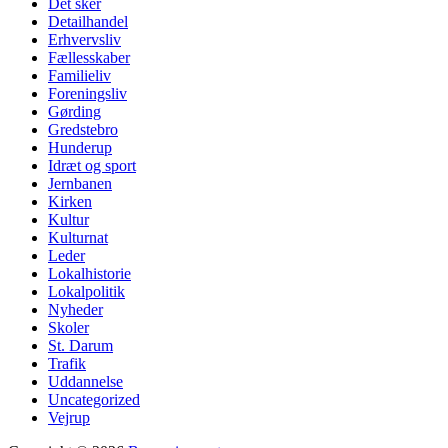
Det sker
Detailhandel
Erhvervsliv
Fællesskaber
Familieliv
Foreningsliv
Gørding
Gredstebro
Hunderup
Idræt og sport
Jernbanen
Kirken
Kultur
Kulturnat
Leder
Lokalhistorie
Lokalpolitik
Nyheder
Skoler
St. Darum
Trafik
Uddannelse
Uncategorized
Vejrup