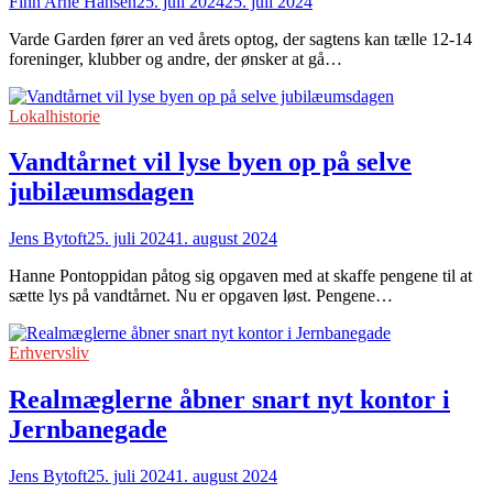
Finn Arne Hansen
25. juli 2024
25. juli 2024
Varde Garden fører an ved årets optog, der sagtens kan tælle 12-14
foreninger, klubber og andre, der ønsker at gå…
Lokalhistorie
Vandtårnet vil lyse byen op på selve
jubilæumsdagen
Jens Bytoft
25. juli 2024
1. august 2024
Hanne Pontoppidan påtog sig opgaven med at skaffe pengene til at
sætte lys på vandtårnet. Nu er opgaven løst. Pengene…
Erhvervsliv
Realmæglerne åbner snart nyt kontor i
Jernbanegade
Jens Bytoft
25. juli 2024
1. august 2024