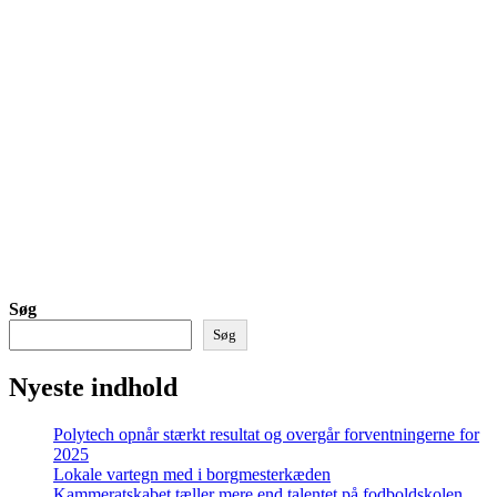
Søg
Søg
Nyeste indhold
Polytech opnår stærkt resultat og overgår forventningerne for
2025
Lokale vartegn med i borgmesterkæden
Kammeratskabet tæller mere end talentet på fodboldskolen