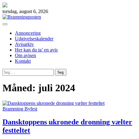
Skip
to
torsdag, august 6, 2026
content
Annoncering
Udgivelseskalender
Avisarkiv
Her kan du ta’ en avis
Om avisen
Kontakt
Søg
efter:
Måned:
juli 2024
Bramming Byfest
Dansktoppens ukronede dronning vælter
festteltet