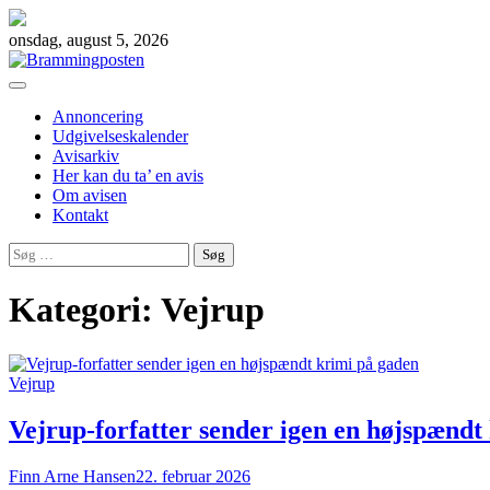
Skip
to
onsdag, august 5, 2026
content
Annoncering
Udgivelseskalender
Avisarkiv
Her kan du ta’ en avis
Om avisen
Kontakt
Søg
efter:
Kategori:
Vejrup
Vejrup
Vejrup-forfatter sender igen en højspændt
Finn Arne Hansen
22. februar 2026