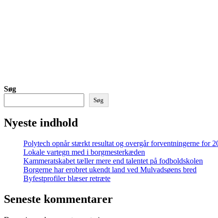
Søg
Søg
Nyeste indhold
Polytech opnår stærkt resultat og overgår forventningerne for 
Lokale vartegn med i borgmesterkæden
Kammeratskabet tæller mere end talentet på fodboldskolen
Borgerne har erobret ukendt land ved Mulvadsøens bred
Byfestprofiler blæser retræte
Seneste kommentarer