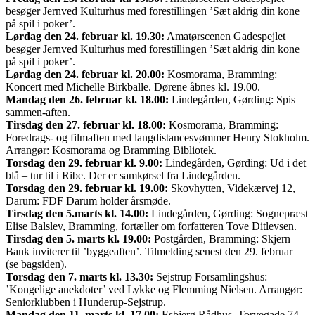
besøger Jernved Kulturhus med forestillingen ’Sæt aldrig din kone
på spil i poker’.
Lørdag den 24. februar kl. 19.30:
Amatørscenen Gadespejlet
besøger Jernved Kulturhus med forestillingen ’Sæt aldrig din kone
på spil i poker’.
Lørdag den 24. februar kl. 20.00:
Kosmorama, Bramming:
Koncert med Michelle Birkballe. Dørene åbnes kl. 19.00.
Mandag den 26. februar kl. 18.00:
Lindegården, Gørding: Spis
sammen-aften.
Tirsdag den 27. februar kl. 18.00:
Kosmorama, Bramming:
Foredrags- og filmaften med langdistancesvømmer Henry Stokholm.
Arrangør: Kosmorama og Bramming Bibliotek.
Torsdag den 29. februar kl. 9.00:
Lindegården, Gørding: Ud i det
blå – tur til i Ribe. Der er samkørsel fra Lindegården.
Torsdag den 29. februar kl. 19.00:
Skovhytten, Videkærvej 12,
Darum: FDF Darum holder årsmøde.
Tirsdag den 5.marts kl. 14.00:
Lindegården, Gørding: Sognepræst
Elise Balslev, Bramming, fortæller om forfatteren Tove Ditlevsen.
Tirsdag den 5. marts kl. 19.00:
Postgården, Bramming: Skjern
Bank inviterer til ’byggeaften’. Tilmelding senest den 29. februar
(se bagsiden).
Torsdag den 7. marts kl. 13.30:
Sejstrup Forsamlingshus:
’Kongelige anekdoter’ ved Lykke og Flemming Nielsen. Arrangør:
Seniorklubben i Hunderup-Sejstrup.
Mandag den 11. marts kl. 17.00:
Esbjerg Rådhus, Torvegade 74,