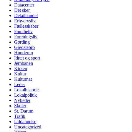
Datacenter
Det sker
Detailhandel
Erhvervsliv
Fællesskaber
Familieliv
Foreningsliv
Gørding
Gredstebro
Hunderup
Idræt og sport
Jernbanen
Kirken
Kultur
Kulturnat
Leder
Lokalhistorie
Lokalpolitik
Nyheder
Skoler
St. Darum
Trafik
Uddannelse
Uncategorized