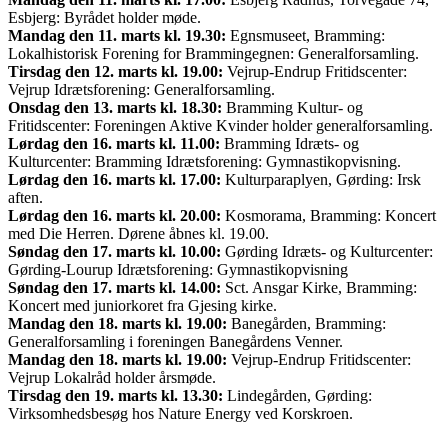
Esbjerg: Byrådet holder møde.
Mandag den 11. marts kl. 19.30:
Egnsmuseet, Bramming:
Lokalhistorisk Forening for Brammingegnen: Generalforsamling.
Tirsdag den 12. marts kl. 19.00:
Vejrup-Endrup Fritidscenter:
Vejrup Idrætsforening: Generalforsamling.
Onsdag den 13. marts kl. 18.30:
Bramming Kultur- og
Fritidscenter: Foreningen Aktive Kvinder holder generalforsamling.
Lørdag den 16. marts kl. 11.00:
Bramming Idræts- og
Kulturcenter: Bramming Idrætsforening: Gymnastikopvisning.
Lørdag den 16. marts kl. 17.00:
Kulturparaplyen, Gørding: Irsk
aften.
Lørdag den 16. marts kl. 20.00:
Kosmorama, Bramming: Koncert
med Die Herren. Dørene åbnes kl. 19.00.
Søndag den 17. marts kl. 10.00:
Gørding Idræts- og Kulturcenter:
Gørding-Lourup Idrætsforening: Gymnastikopvisning
Søndag den 17. marts kl. 14.00:
Sct. Ansgar Kirke, Bramming:
Koncert med juniorkoret fra Gjesing kirke.
Mandag den 18. marts kl. 19.00:
Banegården, Bramming:
Generalforsamling i foreningen Banegårdens Venner.
Mandag den 18. marts kl. 19.00:
Vejrup-Endrup Fritidscenter:
Vejrup Lokalråd holder årsmøde.
Tirsdag den 19. marts kl. 13.30:
Lindegården, Gørding:
Virksomhedsbesøg hos Nature Energy ved Korskroen.