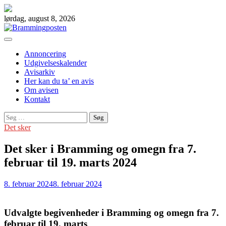
Skip
to
lørdag, august 8, 2026
content
Annoncering
Udgivelseskalender
Avisarkiv
Her kan du ta’ en avis
Om avisen
Kontakt
Søg
efter:
Det sker
Det sker i Bramming og omegn fra 7.
februar til 19. marts 2024
8. februar 2024
8. februar 2024
Udvalgte begivenheder i Bramming og omegn fra 7.
februar til 19. marts