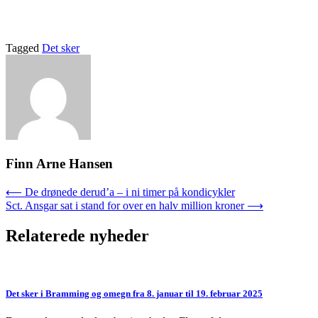
Tagged
Det sker
Finn Arne Hansen
Indlægsnavigation
⟵
De drønede derud’a – i ni timer på kondicykler
Sct. Ansgar sat i stand for over en halv million kroner
⟶
Relaterede nyheder
Det sker i Bramming og omegn fra 8. januar til 19. februar 2025