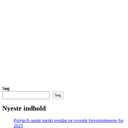
Søg
Søg
Nyeste indhold
Polytech opnår stærkt resultat og overgår forventningerne for
2025