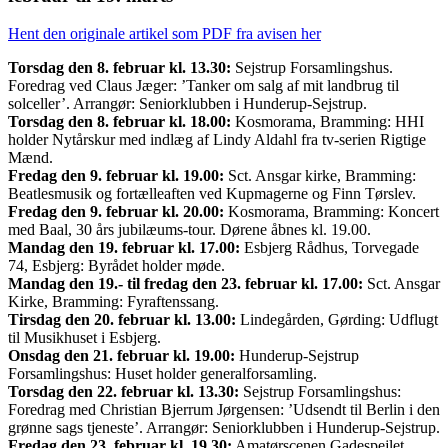
Hent den originale artikel som PDF fra avisen her
Torsdag den 8. februar kl. 13.30:
Sejstrup Forsamlingshus.
Foredrag ved Claus Jæger: ’Tanker om salg af mit landbrug til
solceller’. Arrangør: Seniorklubben i Hunderup-Sejstrup.
Torsdag den 8. februar kl. 18.00:
Kosmorama, Bramming: HHI
holder Nytårskur med indlæg af Lindy Aldahl fra tv-serien Rigtige
Mænd.
Fredag den 9. februar kl. 19.00:
Sct. Ansgar kirke, Bramming:
Beatlesmusik og fortælleaften ved Kupmagerne og Finn Tørslev.
Fredag den 9. februar kl. 20.00:
Kosmorama, Bramming: Koncert
med Baal, 30 års jubilæums-tour. Dørene åbnes kl. 19.00.
Mandag den 19. februar kl. 17.00:
Esbjerg Rådhus, Torvegade
74, Esbjerg: Byrådet holder møde.
Mandag den 19.- til fredag den 23. februar kl. 17.00:
Sct. Ansgar
Kirke, Bramming: Fyraftenssang.
Tirsdag den 20. februar kl. 13.00:
Lindegården, Gørding: Udflugt
til Musikhuset i Esbjerg.
Onsdag den 21. februar kl. 19.00:
Hunderup-Sejstrup
Forsamlingshus: Huset holder generalforsamling.
Torsdag den 22. februar kl. 13.30:
Sejstrup Forsamlingshus:
Foredrag med Christian Bjerrum Jørgensen: ’Udsendt til Berlin i den
grønne sags tjeneste’. Arrangør: Seniorklubben i Hunderup-Sejstrup.
Fredag den 23. februar kl. 19.30:
Amatørscenen Gadespejlet