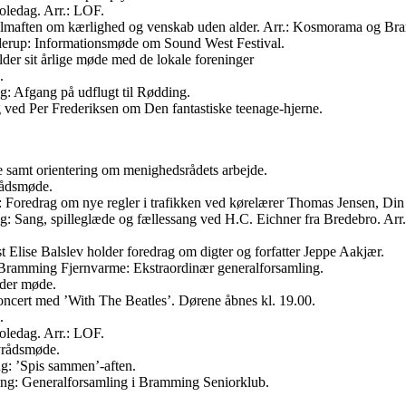
oledag. Arr.: LOF.
lmaften om kærlighed og venskab uden alder. Arr.: Kosmorama og Bra
derup: Informationsmøde om Sound West Festival.
der sit årlige møde med de lokale foreninger
.
: Afgang på udflugt til Rødding.
ved Per Frederiksen om Den fantastiske teenage-hjerne.
samt orientering om menighedsrådets arbejde.
rådsmøde.
 Foredrag om nye regler i trafikken ved kørelærer Thomas Jensen, Di
: Sang, spilleglæde og fællessang ved H.C. Eichner fra Bredebro. Arr
lise Balslev holder foredrag om digter og forfatter Jeppe Aakjær.
 Bramming Fjernvarme: Ekstraordinær generalforsamling.
lder møde.
cert med ’With The Beatles’. Dørene åbnes kl. 19.00.
.
oledag. Arr.: LOF.
yrådsmøde.
g: ’Spis sammen’-aften.
ng: Generalforsamling i Bramming Seniorklub.