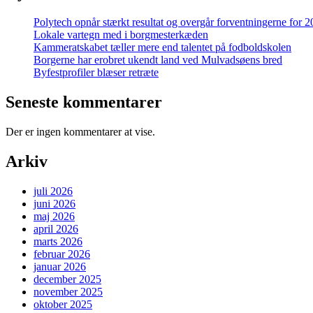
Polytech opnår stærkt resultat og overgår forventningerne for 
Lokale vartegn med i borgmesterkæden
Kammeratskabet tæller mere end talentet på fodboldskolen
Borgerne har erobret ukendt land ved Mulvadsøens bred
Byfestprofiler blæser retræte
Seneste kommentarer
Der er ingen kommentarer at vise.
Arkiv
juli 2026
juni 2026
maj 2026
april 2026
marts 2026
februar 2026
januar 2026
december 2025
november 2025
oktober 2025