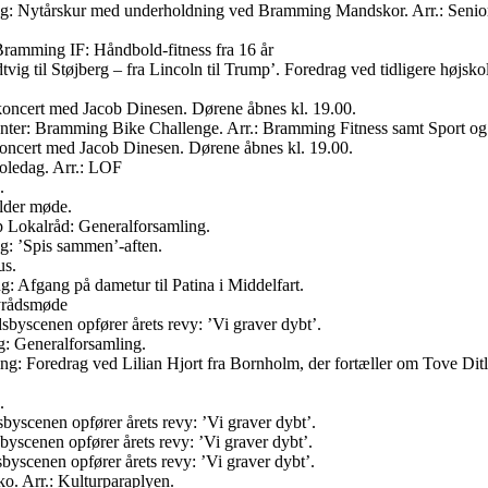
g: Nytårskur med underholdning ved Bramming Mandskor. Arr.: Senio
Bramming IF: Håndbold-fitness fra 16 år
tvig til Støjberg – fra Lincoln til Trump’. Foredrag ved tidligere højs
oncert med Jacob Dinesen. Dørene åbnes kl. 19.00.
enter: Bramming Bike Challenge. Arr.: Bramming Fitness samt Sport og
ncert med Jacob Dinesen. Dørene åbnes kl. 19.00.
oledag. Arr.: LOF
.
lder møde.
up Lokalråd: Generalforsamling.
g: ’Spis sammen’-aften.
us.
: Afgang på dametur til Patina i Middelfart.
yrådsmøde
byscenen opfører årets revy: ’Vi graver dybt’.
g: Generalforsamling.
: Foredrag ved Lilian Hjort fra Bornholm, der fortæller om Tove Ditle
.
yscenen opfører årets revy: ’Vi graver dybt’.
yscenen opfører årets revy: ’Vi graver dybt’.
yscenen opfører årets revy: ’Vi graver dybt’.
o. Arr.: Kulturparaplyen.