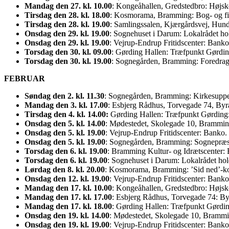
Mandag den 27. kl. 10.00
: Kongeåhallen, Gredstedbro: Højsk
Tirsdag den 28. kl. 18.00
: Kosmorama, Bramming: Bog- og fi
Tirsdag den 28. kl. 19.00
: Samlingssalen, Kjærgårdsvej, Hun
Onsdag den 29. kl. 19.00
: Sognehuset i Darum: Lokalrådet hol
Onsdag den 29. kl. 19.00
: Vejrup-Endrup Fritidscenter: Banko
Torsdag den 30. kl. 09.00
: Gørding Hallen: Træfpunkt Gørding
Torsdag den 30. kl. 19.00
: Sognegården, Bramming: Foredrag 
FEBRUAR
Søndag den 2. kl. 11.30
: Sognegården, Bramming: Kirkesuppe 
Mandag den 3. kl. 17.00
: Esbjerg Rådhus, Torvegade 74, By
Tirsdag den 4. kl. 14.00:
Gørding Hallen: Træfpunkt Gørding:
Onsdag den 5. kl. 14.00
: Mødestedet, Skolegade 10, Bramming
Onsdag den 5. kl. 19.00
: Vejrup-Endrup Fritidscenter: Banko.
Onsdag den 5. kl. 19.00
: Sognegården, Bramming: Sognepræst E
Torsdag den 6. kl. 19.00
: Bramming Kultur- og Idrætscenter:
Torsdag den 6. kl. 19.00
: Sognehuset i Darum: Lokalrådet ho
Lørdag den 8. kl. 20.00
: Kosmorama, Bramming: ’Sid ned’-kon
Onsdag den 12. kl. 19.00
: Vejrup-Endrup Fritidscenter: Banko
Mandag den 17. kl. 10.00
: Kongeåhallen, Gredstedbro: Højsk
Mandag den 17. kl. 17.00
: Esbjerg Rådhus, Torvegade 74: B
Mandag den 17. kl. 18.00
: Gørding Hallen: Træfpunkt Gørdin
Onsdag den 19. kl. 14.00
: Mødestedet, Skolegade 10, Brammi
Onsdag den 19. kl. 19.00
: Vejrup-Endrup Fritidscenter: Banko