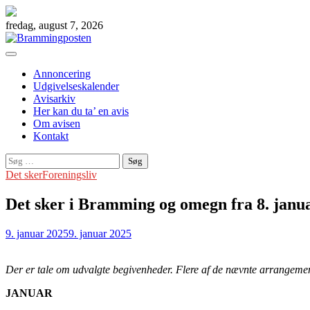
Skip
to
fredag, august 7, 2026
content
Annoncering
Udgivelseskalender
Avisarkiv
Her kan du ta’ en avis
Om avisen
Kontakt
Søg
efter:
Det sker
Foreningsliv
Det sker i Bramming og omegn fra 8. januar
9. januar 2025
9. januar 2025
Der er tale om udvalgte begivenheder. Flere af de nævnte arrangemen
JANUAR