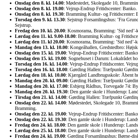
Onsdag den 8. kl. 14.00
: Mødestedet, Skolegade 10, Brammin
Onsdag den 8. kl. 19.00
: Vejrup-Endrup Fritidscenter: Banko.
Onsdag den 8. kl. 19.30
: Bramming Kultur- og Fritidscenter: 
Torsdag den 9. kl. 13.30
: Sejstrup Forsamlingshus: ’Fra Grund
Sejstrup.
Fredag den 10. kl. 20.00
: Kosmorama, Bramming: ’Sid ned’-k
Lørdag den 11. kl. 9.00-18.00
: Bramming Kultur- og Fritidsc
Lørdag den 11. kl 20.00
: Kosmorama, Bramming: ’Sid ned’-ko
Mandag den 13. kl. 10.00
: Kongeåhallen, Gredstedbro: Højsk
Onsdag den 15. kl. 19.00
: Vejrup-Endrup Fritidscenter: Banko
Onsdag den 15. kl. 19.00
: Sognehuset i Darum: Lokalrådet ho
Torsdag den 16. kl. 14.00
: Vejrup-Endrup Fritidscenter. Vejr
Torsdag den 16. kl. 18.00
: Gørding Hallen: Træfpunkt Gørdin
Lørdag den 18. kl. 10.00
: Kjærgård Landbrugsskole: Åbent h
Mandag den 20. kl. 09.00
: Gørding Hallen: Træfpunkt Gørding
Mandag den 20. kl. 17.00
: Esbjerg Rådhus, Torvegade 74: B
Mandag den 20. kl. 19.30
: Den gamle skole i Hunderup: Lands
Tirsdag den 21. kl. 14.00
: Gørding Hallen: Træfpunkt Gørdin
Onsdag den 22. kl. 14.00
: Mødestedet, Skolegade 10, Bramming
Bramming.
Onsdag den 22. kl. 19.00
: Vejrup-Endrup Fritidscenter: Banko
Onsdag den 22. kl. 19.30
: Den gamle skole i Hunderup: Landsb
Fredag den 24. kl. 18.00
: Den gamle skole i Hunderup: Landsb
Lørdag den 25. kl. 18.00
: Den gamle skole i Hunderup: Landsb
Fredag den 24. kl. 19.00
: Gørding Forsamlingshus: Børne-disk