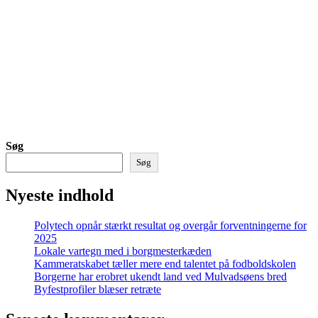
Søg
Søg
Nyeste indhold
Polytech opnår stærkt resultat og overgår forventningerne for
2025
Lokale vartegn med i borgmesterkæden
Kammeratskabet tæller mere end talentet på fodboldskolen
Borgerne har erobret ukendt land ved Mulvadsøens bred
Byfestprofiler blæser retræte