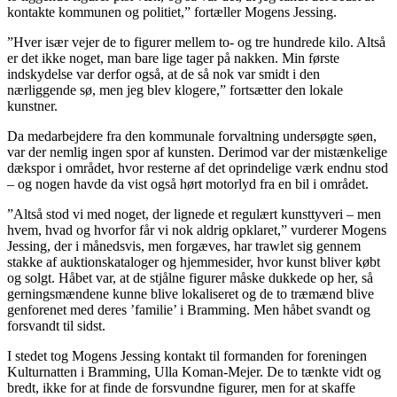
kontakte kommunen og politiet,” fortæller Mogens Jessing.
”Hver især vejer de to figurer mellem to- og tre hundrede kilo. Altså
er det ikke noget, man bare lige tager på nakken. Min første
indskydelse var derfor også, at de så nok var smidt i den
nærliggende sø, men jeg blev klogere,” fortsætter den lokale
kunstner.
Da medarbejdere fra den kommunale forvaltning undersøgte søen,
var der nemlig ingen spor af kunsten. Derimod var der mistænkelige
dækspor i området, hvor resterne af det oprindelige værk endnu stod
– og nogen havde da vist også hørt motorlyd fra en bil i området.
”Altså stod vi med noget, der lignede et regulært kunsttyveri – men
hvem, hvad og hvorfor får vi nok aldrig opklaret,” vurderer Mogens
Jessing, der i månedsvis, men forgæves, har trawlet sig gennem
stakke af auktionskataloger og hjemmesider, hvor kunst bliver købt
og solgt. Håbet var, at de stjålne figurer måske dukkede op her, så
gerningsmændene kunne blive lokaliseret og de to træmænd blive
genforenet med deres ’familie’ i Bramming. Men håbet svandt og
forsvandt til sidst.
I stedet tog Mogens Jessing kontakt til formanden for foreningen
Kulturnatten i Bramming, Ulla Koman-Mejer. De to tænkte vidt og
bredt, ikke for at finde de forsvundne figurer, men for at skaffe