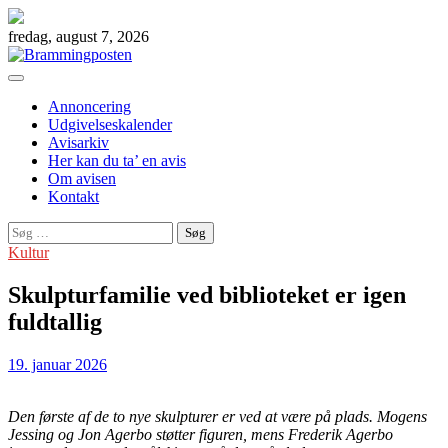
Skip
to
fredag, august 7, 2026
content
Annoncering
Udgivelseskalender
Avisarkiv
Her kan du ta’ en avis
Om avisen
Kontakt
Søg
efter:
Kultur
Skulpturfamilie ved biblioteket er igen
fuldtallig
19. januar 2026
Den første af de to nye skulpturer er ved at være på plads. Mogens
Jessing og Jon Agerbo støtter figuren, mens Frederik Agerbo