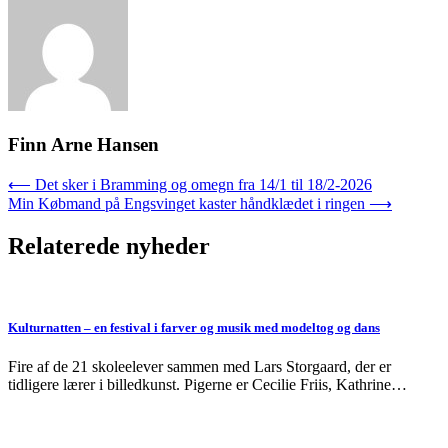
Finn Arne Hansen
Indlægsnavigation
⟵
Det sker i Bramming og omegn fra 14/1 til 18/2-2026
Min Købmand på Engsvinget kaster håndklædet i ringen
⟶
Relaterede nyheder
Kulturnatten – en festival i farver og musik med modeltog og dans
Fire af de 21 skoleelever sammen med Lars Storgaard, der er
tidligere lærer i billedkunst. Pigerne er Cecilie Friis, Kathrine…