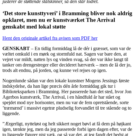
justerer de støttende stålskinner, så den står lodret.
‘Det store kunsttyveri’ i Bramming bliver nok aldrig
opklaret, men nu er kunstværket The Arrival
genskabt med lokal støtte
Hent den originale artikel fra avisen som PDF her
GENSKABT
– En tidlig formiddag lå de dér i græsset, som var de
væltet omkuld i en mørk og stormfuld nat. Sagen var bare den, at
vejret var mildt, natten lys og vinden svag, så der var ikke langt til
tanker om drengestreger eller decideret hærværk – men de lå der jo,
trods alt endnu, på jorden, og kunne vel rejses op igen.
Nogenlunde sådan var den lokale kunstner Mogens Jessings første
indskydelse, da han lige præcis dén årle formiddag gik tur i
Biblioteksparken i Bramming. Her passerede han det sted, hvor Jon
Agerbos kunstværk, The Arrival, i en håndfuld år har stået og
spejdet mod nye horisonter, men nu var de fem opretstående, sorte
’træmænd’ i massivt egetræ pludselig forvandlet til tre stående og to
liggende.
”Ærgerligt, nytteløst og helt sikkert noget bøvl at få dem på højkant
igen, tænkte jeg, men da jeg passerede forbi igen dagen efter, var de
to liggende figurer pist væk, og så var det, at jeg fandt det bedst at