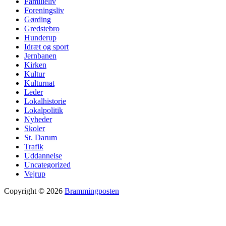
Familieliv
Foreningsliv
Gørding
Gredstebro
Hunderup
Idræt og sport
Jernbanen
Kirken
Kultur
Kulturnat
Leder
Lokalhistorie
Lokalpolitik
Nyheder
Skoler
St. Darum
Trafik
Uddannelse
Uncategorized
Vejrup
Copyright © 2026
Brammingposten