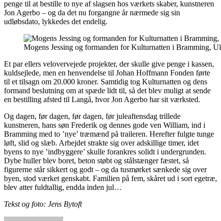
penge til at bestille to nye af slagsen hos værkets skaber, kunstneren
Jon Agerbo – og da det nu forgangne år nærmede sig sin
udløbsdato, lykkedes det endelig.
Mogens Jessing og formanden for Kulturnatten i Bramming, Ull
Et par ellers velovervejede projekter, der skulle give penge i kassen,
kuldsejlede, men en henvendelse til Johan Hoffmann Fonden førte
til et tilsagn om 20.000 kroner. Samtidig tog Kulturnatten og dens
formand beslutning om at spæde lidt til, så det blev muligt at sende
en bestilling afsted til Langå, hvor Jon Agerbo har sit værksted.
Og dagen, før dagen, før dagen, før juleaftensdag trillede
kunstneren, hans søn Frederik og dennes gode ven William, ind i
Bramming med to ’nye’ træmænd på traileren. Herefter fulgte tunge
løft, slid og slæb. Arbejdet strakte sig over adskillige timer, idet
byens to nye ’indbyggere’ skulle forankres solidt i undergrunden.
Dybe huller blev boret, beton støbt og stålstænger fæstet, så
figurerne står sikkert og godt – og da tusmørket sænkede sig over
byen, stod værket genskabt. Familien på fem, skåret ud i sort egetræ,
blev atter fuldtallig, endda inden jul…
Tekst og foto: Jens Bytoft