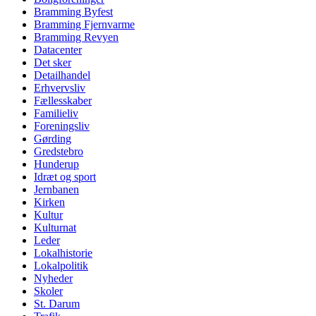
Bramming Byfest
Bramming Fjernvarme
Bramming Revyen
Datacenter
Det sker
Detailhandel
Erhvervsliv
Fællesskaber
Familieliv
Foreningsliv
Gørding
Gredstebro
Hunderup
Idræt og sport
Jernbanen
Kirken
Kultur
Kulturnat
Leder
Lokalhistorie
Lokalpolitik
Nyheder
Skoler
St. Darum