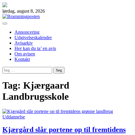
Skip
to
lørdag, august 8, 2026
content
Annoncering
Udgivelseskalender
Avisarkiv
Her kan du ta’ en avis
Om avisen
Kontakt
Søg
efter:
Tag:
Kjærgaard
Landbrugsskole
Uddannelse
Kjærgård slår portene op til fremtidens