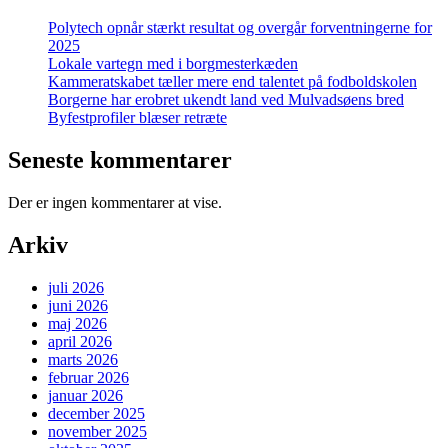
Polytech opnår stærkt resultat og overgår forventningerne for
2025
Lokale vartegn med i borgmesterkæden
Kammeratskabet tæller mere end talentet på fodboldskolen
Borgerne har erobret ukendt land ved Mulvadsøens bred
Byfestprofiler blæser retræte
Seneste kommentarer
Der er ingen kommentarer at vise.
Arkiv
juli 2026
juni 2026
maj 2026
april 2026
marts 2026
februar 2026
januar 2026
december 2025
november 2025