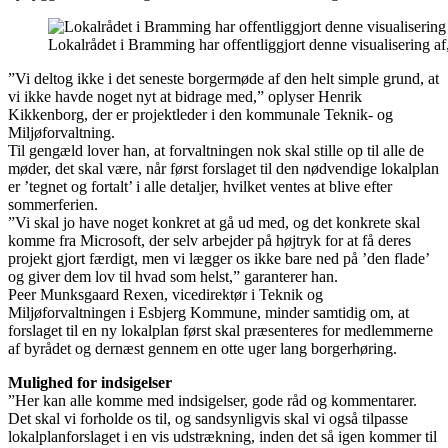
Lokalrådet i Bramming har offentliggjort denne visualisering af
”Vi deltog ikke i det seneste borgermøde af den helt simple grund, at
vi ikke havde noget nyt at bidrage med,” oplyser Henrik
Kikkenborg, der er projektleder i den kommunale Teknik- og
Miljøforvaltning.
Til gengæld lover han, at forvaltningen nok skal stille op til alle de
møder, det skal være, når først forslaget til den nødvendige lokalplan
er ’tegnet og fortalt’ i alle detaljer, hvilket ventes at blive efter
sommerferien.
”Vi skal jo have noget konkret at gå ud med, og det konkrete skal
komme fra Microsoft, der selv arbejder på højtryk for at få deres
projekt gjort færdigt, men vi lægger os ikke bare ned på ’den flade’
og giver dem lov til hvad som helst,” garanterer han.
Peer Munksgaard Rexen, vicedirektør i Teknik og
Miljøforvaltningen i Esbjerg Kommune, minder samtidig om, at
forslaget til en ny lokalplan først skal præsenteres for medlemmerne
af byrådet og dernæst gennem en otte uger lang borgerhøring.
Mulighed for indsigelser
”Her kan alle komme med indsigelser, gode råd og kommentarer.
Det skal vi forholde os til, og sandsynligvis skal vi også tilpasse
lokalplanforslaget i en vis udstrækning, inden det så igen kommer til