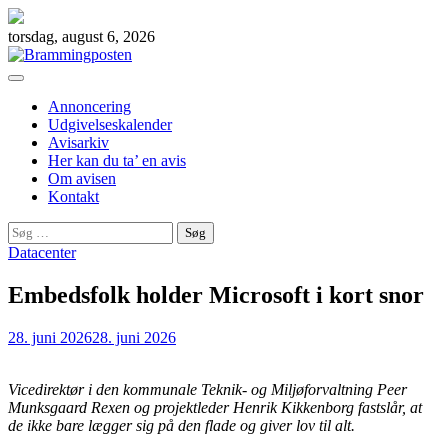
Skip
to
torsdag, august 6, 2026
content
Annoncering
Udgivelseskalender
Avisarkiv
Her kan du ta’ en avis
Om avisen
Kontakt
Søg
efter:
Datacenter
Embedsfolk holder Microsoft i kort snor
28. juni 2026
28. juni 2026
Vicedirektør i den kommunale Teknik- og Miljøforvaltning Peer
Munksgaard Rexen og projektleder Henrik Kikkenborg fastslår, at
de ikke bare lægger sig på den flade og giver lov til alt.