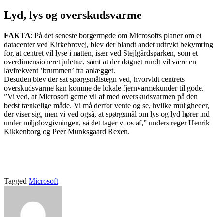
Lyd, lys og overskudsvarme
FAKTA
: På det seneste borgermøde om Microsofts planer om et
datacenter ved Kirkebrovej, blev der blandt andet udtrykt bekymring
for, at centret vil lyse i natten, især ved Stejlgårdsparken, som et
overdimensioneret juletræ, samt at der døgnet rundt vil være en
lavfrekvent ’brummen’ fra anlægget.
Desuden blev der sat spørgsmålstegn ved, hvorvidt centrets
overskudsvarme kan komme de lokale fjernvarmekunder til gode.
”Vi ved, at Microsoft gerne vil af med overskudsvarmen på den
bedst tænkelige måde. Vi må derfor vente og se, hvilke muligheder,
der viser sig, men vi ved også, at spørgsmål om lys og lyd hører ind
under miljølovgivningen, så det tager vi os af,” understreger Henrik
Kikkenborg og Peer Munksgaard Rexen.
Tagged
Microsoft