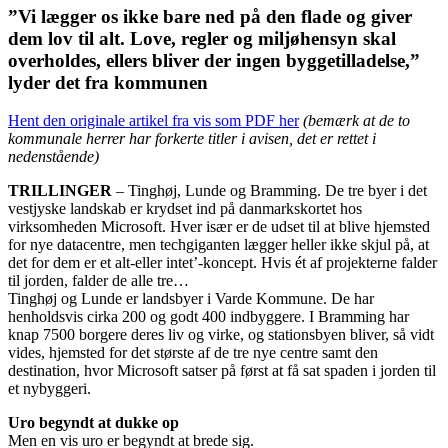
”Vi lægger os ikke bare ned på den flade og giver
dem lov til alt. Love, regler og miljøhensyn skal
overholdes, ellers bliver der ingen byggetilladelse,”
lyder det fra kommunen
Hent den originale artikel fra vis som PDF her
(bemærk at de to
kommunale herrer har forkerte titler i avisen, det er rettet i
nedenstående)
TRILLINGER
– Tinghøj, Lunde og Bramming. De tre byer i det
vestjyske landskab er krydset ind på danmarkskortet hos
virksomheden Microsoft. Hver især er de udset til at blive hjemsted
for nye datacentre, men techgiganten lægger heller ikke skjul på, at
det for dem er et alt-eller intet’-koncept. Hvis ét af projekterne falder
til jorden, falder de alle tre…
Tinghøj og Lunde er landsbyer i Varde Kommune. De har
henholdsvis cirka 200 og godt 400 indbyggere. I Bramming har
knap 7500 borgere deres liv og virke, og stationsbyen bliver, så vidt
vides, hjemsted for det største af de tre nye centre samt den
destination, hvor Microsoft satser på først at få sat spaden i jorden til
et nybyggeri.
Uro begyndt at dukke op
Men en vis uro er begyndt at brede sig.