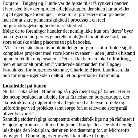
Borgere i Tinghøj og Lunde var de første til at få rynker i panden.
Hvert sted blev der oprettet arbejdsgrupper, der siden har udviklet
sig til egentlige foreninger – ikke for at protestere mod planerne,
men for at sikre gennemsigtighed i processen, en reel
borgerinddragelse og bedre retssikkerhed.
Ifølge de to foreninger handler det nemlig ikke kun om ’deres’ byer,
men også om borgernes generelle mulighed for at blive hørt, når
store tekniske anlæg placeres tæt på beboelse.
”Vi står i en situation, hvor almindelige borgere skal forholde sig til
komplekse projekter med store konsekvenser – uden juridisk bistand
og uden ret til kompensation. Det er ikke bare en lokal udfordring,
men et nationalt problem,” vurderede talsmanden for Tinghøj –
Foreningen for borgernes stemme, Charlotte Bjerre Lauridsen, da
hun for nogle uger siden deltog i et borgermøde i Bramming.
Lokalrådet på banen
Nu har Lokalrådet i Bramming så også meldt sig på banen. Her er
det netop besluttet at arbejde for at få nedsat en borgergruppe, der
”konstruktivt og nøgternt skal arbejde med at belyse fordele og
udfordringer ved projektet samt sørge for, at relevante spørgsmål
bliver besvaret.”
Samtidig sidder fagligt kompetente embedsfolk lige nu på rådhuset i
Esbjerg og trommer lidt med fingrene i bordpladen. De skal nemlig
udarbejde den lokalplan, der er en forudsætning for, at Microsofts
nybyggeri i Bramming overhovedet kan blive til noget.