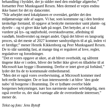
behandling i byrådet, der jo sidder med den endelige afgørelse,”
fortsætter Peer Munksgaard Rexen. Men dermed er vejen endnu
ikke banet for det ny datacenter.
”Når arbejdet med lokalplanen er overstået, gælder det den
miljømæssige side af sagen. Vi har, som kommune og i den bredest
tænkelige forstand, til opgave at beskytte mennesker samt plante- og
dyreliv – og vi giver ikke køb på noget. Det betyder, at vi skal
vurdere på lys- og støjforhold, overskudsvarme, afledning til
vandløb, biodiversitet og meget andet. Også det bliver en langvarig
proces, så det meste af 2027 kommer sandsynligvis til at gå, inden vi
er færdige;” mener Henrik Kikkenborg og Peer Munksgaard Rexen.
De to slår samtidig fast, at mange ting er reguleret af love, regler,
regulativer og forordninger.
”Det er vores opgave at sikre, at alt bliver overholdt, og såfremt
tingene ikke er i orden, bliver der heller ikke givet en tilladelse til at
Microsoft kan bygge i Bramming. Derfor er intet givet på forhånd,”
lyder det fra de to kommunale embedsmænd.
”Men det er også vores overbevisning, at Microsoft kommer med
helt reelle hensigter. De er kun interesserede i at blive ’den gode
nabo’ til borgerne i Bramming. De er lydhøre overfor både
borgernes bekymringer, især hos nærmeste naboer selvfølgelig, men
også overfor os, der skal varetage alle de overordnede interesser,”
mener de.
Tekst og foto: Jens Bytoft