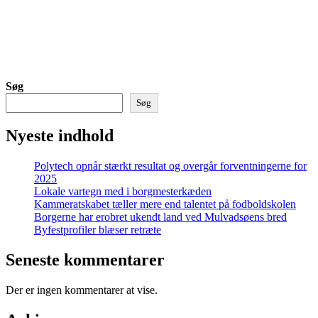
Søg
Søg
Nyeste indhold
Polytech opnår stærkt resultat og overgår forventningerne for
2025
Lokale vartegn med i borgmesterkæden
Kammeratskabet tæller mere end talentet på fodboldskolen
Borgerne har erobret ukendt land ved Mulvadsøens bred
Byfestprofiler blæser retræte
Seneste kommentarer
Der er ingen kommentarer at vise.