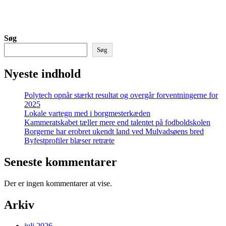
Søg
Søg
Nyeste indhold
Polytech opnår stærkt resultat og overgår forventningerne for
2025
Lokale vartegn med i borgmesterkæden
Kammeratskabet tæller mere end talentet på fodboldskolen
Borgerne har erobret ukendt land ved Mulvadsøens bred
Byfestprofiler blæser retræte
Seneste kommentarer
Der er ingen kommentarer at vise.
Arkiv
juli 2026