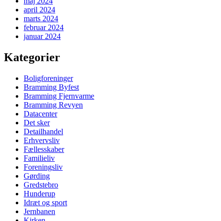
maj 2024
april 2024
marts 2024
februar 2024
januar 2024
Kategorier
Boligforeninger
Bramming Byfest
Bramming Fjernvarme
Bramming Revyen
Datacenter
Det sker
Detailhandel
Erhvervsliv
Fællesskaber
Familieliv
Foreningsliv
Gørding
Gredstebro
Hunderup
Idræt og sport
Jernbanen
Kirken