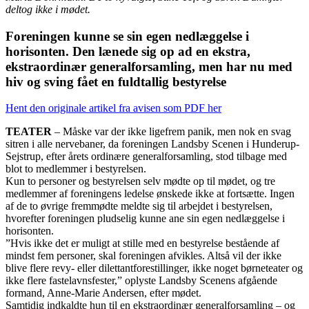
deltog ikke i mødet.
Foreningen kunne se sin egen nedlæggelse i
horisonten. Den lænede sig op ad en ekstra,
ekstraordinær generalforsamling, men har nu med
hiv og sving fået en fuldtallig bestyrelse
Hent den originale artikel fra avisen som PDF her
TEATER
– Måske var der ikke ligefrem panik, men nok en svag
sitren i alle nervebaner, da foreningen Landsby Scenen i Hunderup-
Sejstrup, efter årets ordinære generalforsamling, stod tilbage med
blot to medlemmer i bestyrelsen.
Kun to personer og bestyrelsen selv mødte op til mødet, og tre
medlemmer af foreningens ledelse ønskede ikke at fortsætte. Ingen
af de to øvrige fremmødte meldte sig til arbejdet i bestyrelsen,
hvorefter foreningen pludselig kunne ane sin egen nedlæggelse i
horisonten.
”Hvis ikke det er muligt at stille med en bestyrelse bestående af
mindst fem personer, skal foreningen afvikles. Altså vil der ikke
blive flere revy- eller dilettantforestillinger, ikke noget børneteater og
ikke flere fastelavnsfester,” oplyste Landsby Scenens afgående
formand, Anne-Marie Andersen, efter mødet.
Samtidig indkaldte hun til en ekstraordinær generalforsamling – og