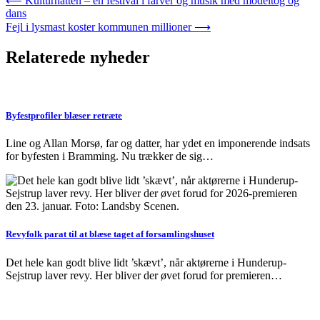
Indlægsnavigation
⟵
Kulturnatten – en festival i farver og musik med modeltog og
dans
Fejl i lysmast koster kommunen millioner
⟶
Relaterede nyheder
Byfestprofiler blæser retræte
Line og Allan Morsø, far og datter, har ydet en imponerende indsats
for byfesten i Bramming. Nu trækker de sig…
Revyfolk parat til at blæse taget af forsamlingshuset
Det hele kan godt blive lidt ’skævt’, når aktørerne i Hunderup-
Sejstrup laver revy. Her bliver der øvet forud for premieren…