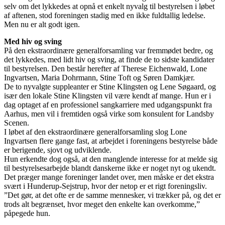
selv om det lykkedes at opnå et enkelt nyvalg til bestyrelsen i løbet
af aftenen, stod foreningen stadig med en ikke fuldtallig ledelse.
Men nu er alt godt igen.
Med hiv og sving
På den ekstraordinære generalforsamling var fremmødet bedre, og
det lykkedes, med lidt hiv og sving, at finde de to sidste kandidater
til bestyrelsen. Den består herefter af Therese Eichenwald, Lone
Ingvartsen, Maria Dohrmann, Stine Toft og Søren Damkjær.
De to nyvalgte suppleanter er Stine Klingsten og Lene Søgaard, og
især den lokale Stine Klingsten vil være kendt af mange. Hun er i
dag optaget af en professionel sangkarriere med udgangspunkt fra
Aarhus, men vil i fremtiden også virke som konsulent for Landsby
Scenen.
I løbet af den ekstraordinære generalforsamling slog Lone
Ingvartsen flere gange fast, at arbejdet i foreningens bestyrelse både
er berigende, sjovt og udviklende.
Hun erkendte dog også, at den manglende interesse for at melde sig
til bestyrelsesarbejde blandt danskerne ikke er noget nyt og ukendt.
Det præger mange foreninger landet over, men måske er det ekstra
svært i Hunderup-Sejstrup, hvor der netop er et rigt foreningsliv.
”Det gør, at det ofte er de samme mennesker, vi trækker på, og det er
trods alt begrænset, hvor meget den enkelte kan overkomme,”
påpegede hun.