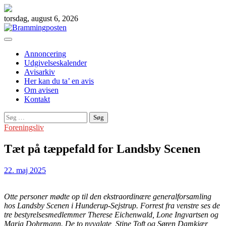
Skip
to
torsdag, august 6, 2026
content
Annoncering
Udgivelseskalender
Avisarkiv
Her kan du ta’ en avis
Om avisen
Kontakt
Søg
efter:
Foreningsliv
Tæt på tæppefald for Landsby Scenen
22. maj 2025
Otte personer mødte op til den ekstraordinære generalforsamling
hos Landsby Scenen i Hunderup-Sejstrup. Forrest fra venstre ses de
tre bestyrelsesmedlemmer Therese Eichenwald, Lone Ingvartsen og
Maria Dohrmann. De to nyvalgte, Stine Toft og Søren Damkjær